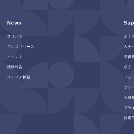
News
Sup
フリパラ
よく
プレスリリース
入会
イベント
賠償
活動報告
収入
メディア掲載
フリ
フリ
会員
プラ
特定