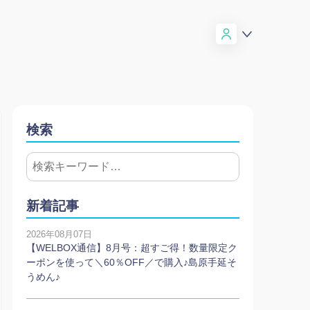
検索
新着記事
2026年08月07日
【WELBOX通信】8月号：超すご得！数量限定ク
ーポンを使って＼60％OFF／で購入♪島原手延そ
うめん♪