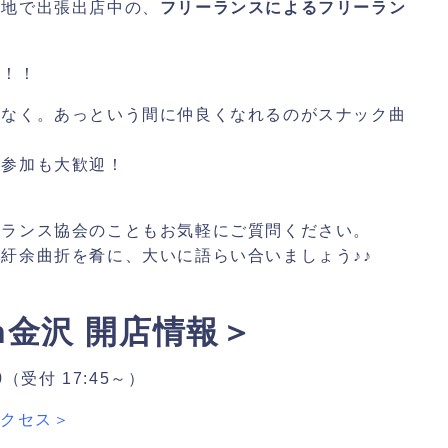
各地で出張出店中の、
フリーランスによるフリーラン
。
す！！
配なく。あっという間に仲良くなれるのがスナック曲
ご参加も大歓迎！
ーランス協会のこともお気軽にご質問ください。
紆余曲折を肴に、大いに語らい合いましょう♪♪
n金沢 開店情報＞
0（受付 17:45～）
アクセス＞