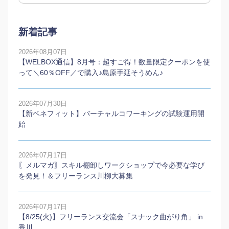
新着記事
2026年08月07日
【WELBOX通信】8月号：超すご得！数量限定クーポンを使
って＼60％OFF／で購入♪島原手延そうめん♪
2026年07月30日
【新ベネフィット】バーチャルコワーキングの試験運用開
始
2026年07月17日
〖メルマガ〗スキル棚卸しワークショップで今必要な学び
を発見！＆フリーランス川柳大募集
2026年07月17日
【8/25(火)】フリーランス交流会「スナック曲がり角」 in
香川