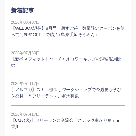
新着記事
2026年08月07日
【WELBOX通信】8月号：超すご得！数量限定クーポンを使
って＼60％OFF／で購入♪島原手延そうめん♪
2026年07月30日
【新ベネフィット】バーチャルコワーキングの試験運用開
始
2026年07月17日
〖メルマガ〗スキル棚卸しワークショップで今必要な学び
を発見！＆フリーランス川柳大募集
2026年07月17日
【8/25(火)】フリーランス交流会「スナック曲がり角」 in
香川