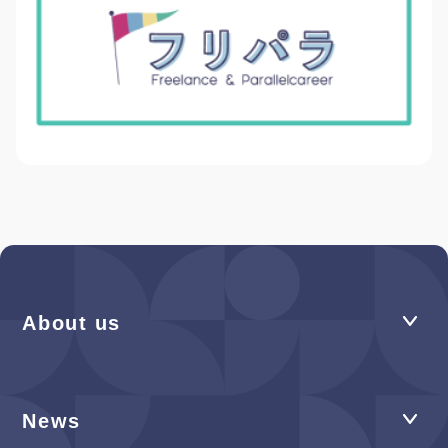
About us
News