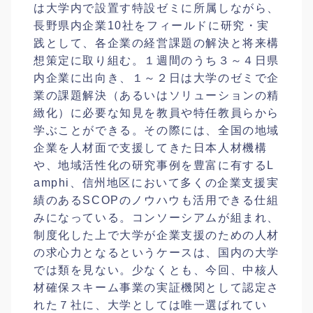
は大学内で設置す特設ゼミに所属しながら、
長野県内企業10社をフィールドに研究・実
践として、各企業の経営課題の解決と将来構
想策定に取り組む。１週間のうち３～４日県
内企業に出向き、１～２日は大学のゼミで企
業の課題解決（あるいはソリューションの精
緻化）に必要な知見を教員や特任教員らから
学ぶことができる。その際には、全国の地域
企業を人材面で支援してきた日本人材機構
や、地域活性化の研究事例を豊富に有するL
amphi、信州地区において多くの企業支援実
績のあるSCOPのノウハウも活用できる仕組
みになっている。コンソーシアムが組まれ、
制度化した上で大学が企業支援のための人材
の求心力となるというケースは、国内の大学
では類を見ない。少なくとも、今回、中核人
材確保スキーム事業の実証機関として認定さ
れた７社に、大学としては唯一選ばれてい