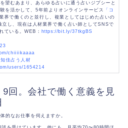
縁を望むあまり、あらゆる占いに通う占いジプシーと
経験を活かして、5年前よりオンラインサービス
「コ
業界で働くのと並行し、複業としてはじめた占いの
に独立し、現在は人材業界で働く占い師としてSNSで
れている。WEB：
https://bit.ly/37tkgBS
523
om/chiiiikaaaa
林知佳占う人材
.com/users/1654214
、9回。会社で働く意義を見
日
具体的なお仕事を伺えますか。
談を受けています。他にも、月平均70〜80時間ほ