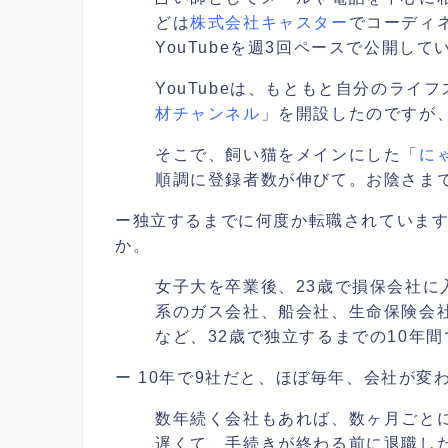
どは
株式会社キャスター
でコーディ
YouTubeを週3回ペースで公開して
YouTubeは、もともと自分のラ
材チャンネル
」を開設したのですが
そこで、飼い猫をメインにした「
に
順調に登録者数が伸びて。お陰さまで
ー
独立するまでに何度か転職されていま
か。
女子大を卒業後、23歳で損保会社に
系のガス会社、船会社、生命保険会
など、32歳で独立するまでの10年
ー 10年で9社だと、ほぼ毎年、会社が変
数年続く会社もあれば、数ヶ月ごと
遅くて、手続きが終わる前に退職し