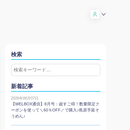
検索
新着記事
2026年08月07日
【WELBOX通信】8月号：超すご得！数量限定ク
ーポンを使って＼60％OFF／で購入♪島原手延そ
うめん♪