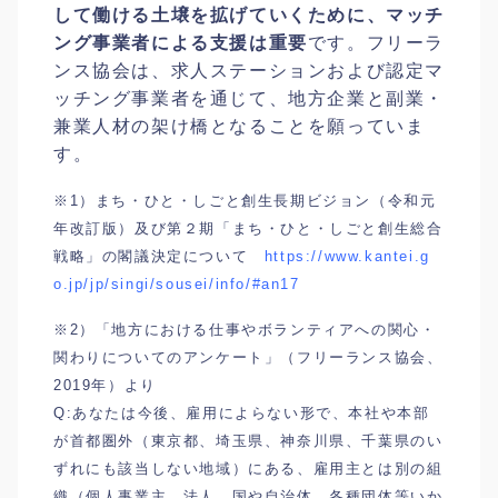
して働ける土壌を拡げていくために、マッチ
ング事業者による支援は重要
です。フリーラ
ンス協会は、求人ステーションおよび認定マ
ッチング事業者を通じて、地方企業と副業・
兼業人材の架け橋となることを願っていま
す。
※1）まち・ひと・しごと創生長期ビジョン（令和元
年改訂版）及び第２期「まち・ひと・しごと創生総合
戦略」の閣議決定について
https://www.kantei.g
o.jp/jp/singi/sousei/info/#an17
※2）「地方における仕事やボランティアへの関心・
関わりについてのアンケート」（フリーランス協会、
2019年）より
Q:あなたは今後、雇用によらない形で、本社や本部
が首都圏外（東京都、埼玉県、神奈川県、千葉県のい
ずれにも該当しない地域）にある、雇用主とは別の組
織（個人事業主、法人、国や自治体、各種団体等いか