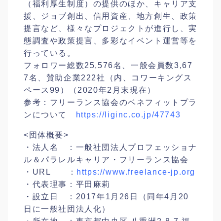
（福利厚生制度）の提供のほか、キャリア支
援、ジョブ創出、信用資産、地方創生、政策
提言など、様々なプロジェクトが進行し、実
態調査や政策提言、多彩なイベント運営等を
行っている。
フォロワー総数25,576
名
、一般会員数
3,67
7名
、賛助企業222社
（内、コワーキングス
ペース
99）
（2020年2月末現在）
参考：フリーランス協会のベネフィットプラ
ンについて
https://liginc.co.jp/47743
<団体概要>
・法人名 ：一般社団法人プロフェッショナ
ル＆パラレルキャリア・フリーランス協会
・URL ：
https://www.freelance-jp.org
・代表理事：平田麻莉
・設立日 ：2017年1月26日（同年4月20
日に一般社団法人化）