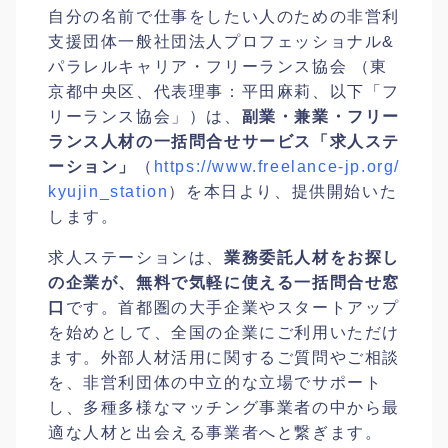
自分の名前で仕事をしたい人のための非営利
支援団体一般社団法人プロフェッショナル&
パラレルキャリア・フリーランス協会 （東
京都中央区、代表理事：平田麻莉、以下「フ
リーランス協会」）は、
副業・兼業・フリー
ランス人材の一括問合せサービス「求人ステ
ーション」
（
https://www.freelance-jp.org/
kyujin_station
）を本日より、提供開始いた
します。
求人ステーションは、
業務委託人材をお探し
の企業が、無料で気軽に使える一括問合せ窓
口
です。首都圏の大手企業やスタートアップ
を始めとして、全国の企業にご利用いただけ
ます。外部人材活用に関するご質問やご相談
を、非営利団体の中立的な立場でサポート
し、多種多様なマッチング事業者の中から最
適な人材と出会える事業者へと繋ぎます。