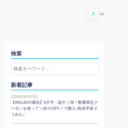
検索
新着記事
2026年08月07日
【WELBOX通信】8月号：超すご得！数量限定ク
ーポンを使って＼60％OFF／で購入♪島原手延そ
うめん♪