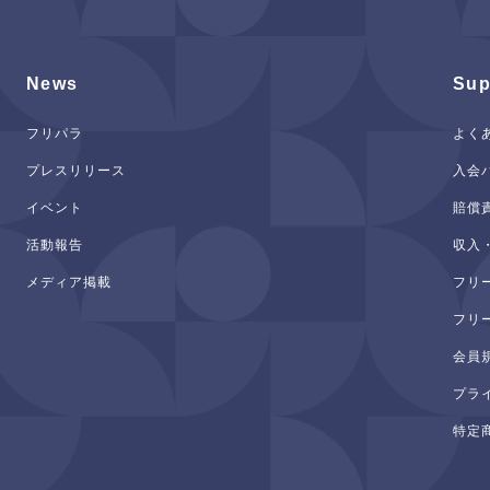
News
Sup
フリパラ
よく
プレスリリース
入会
イベント
賠償
活動報告
収入
メディア掲載
フリ
フリ
会員
プラ
特定