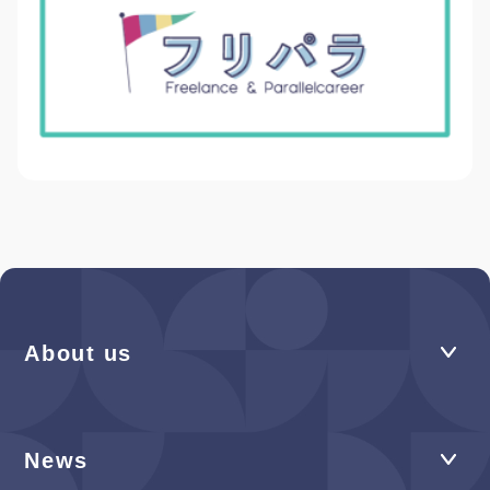
About us
News