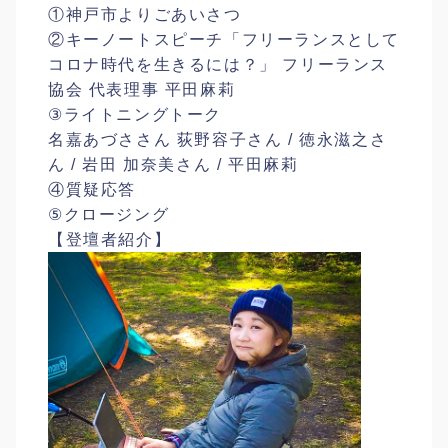
①神戸市よりごあいさつ
②キーノートスピーチ「フリーランスとして
コロナ時代を生きるには？」 フリーランス
協会 代表理事 平田麻莉
③ライトニングトーク
名嘉あづささん 荻野容子さん / 徳永滋之さ
ん / 岩田 加奈美さん / 平田麻莉
④質疑応答
⑤クロージング
【登壇者紹介】