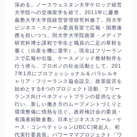
深める。ノースウェスタン大学ケロッグ経営
大学院への交換留学を経て、2011年に慶應
義塾大学大学院経営管理研究科修了。同大学
ビジネス・スクール委員長室で広報・国際連
携を担いつつ、同大学大学院政策・メディア
研究科博士課程で学生と職員の二足の草鞋を
履く（出産を機に退学）。現在はフリーラン
スで広報や出版、ケースメソッド教材制作を
行う傍ら、プロボノの社会活動として、201
7年1月にプロフェッショナル＆パラレルキ
ャリア・フリーランス協会設立。政策提言を
始めとする6つのプロジェクト活動、フリー
ランス向けベネフィットプランの提供などを
行い、新しい働き方のムーブメントづくりと
環境整備に情熱を注ぐ。政府検討会の委員・
有識者経験多数。日本ビジネススクール・ケ
ース・コンペティション(JBCC)発起人、初
代実行委員長。パワーママプロジェクト「ワ