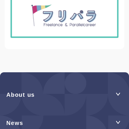
About us
News