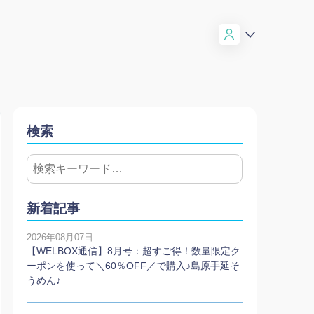
検索
新着記事
2026年08月07日
【WELBOX通信】8月号：超すご得！数量限定ク
ーポンを使って＼60％OFF／で購入♪島原手延そ
うめん♪