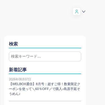
検索
新着記事
2026年08月07日
【WELBOX通信】8月号：超すご得！数量限定ク
ーポンを使って＼60％OFF／で購入♪島原手延そ
うめん♪