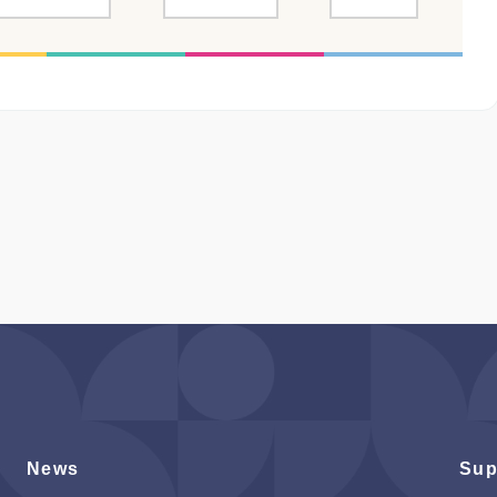
News
Sup