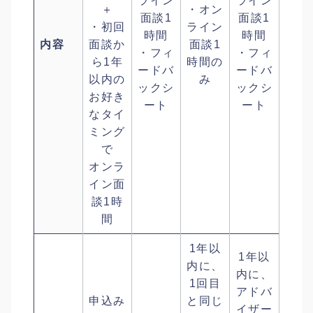
ライン
ライン
＋
・オン
面談1
面談1
・初回
ライン
時間
時間
内容
面談か
面談1
・フィ
・フィ
ら1年
時間の
ードバ
ードバ
以内の
み
ックシ
ックシ
お好き
ート
ート
なタイ
ミング
で
オンラ
イン面
談1時
間
1年以
1年以
内に、
内に、
1回目
アドバ
申込み
と同じ
イザー