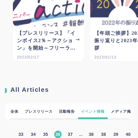
【プレスリリース】「イ
【年頭ご挨拶】20
ンボイス2％～アクショ
振り返りと2023
ン」を開始～フリーラン
拶
スの報酬適正化に向けた
2023/02/17
2023/01/13
啓発運動への参加を広く
呼びかけ～
All Articles
全体
プレスリリース
活動報告
イベント情報
メディア掲載
...
33
34
35
36
37
38
38
39
40