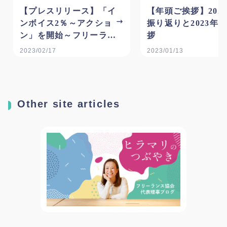
【プレスリリース】「イ
【年頭ご挨拶】202
ンボイス2％～アクショ
振り返りと2023年
ン」を開始～フリーラン
拶
スの報酬適正化に向けた
2023/02/17
2023/01/13
啓発運動への参加を広く
呼びかけ～
Other site articles