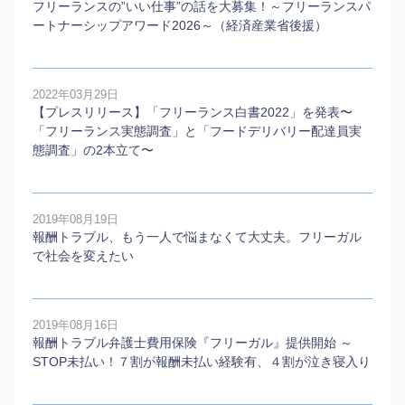
フリーランスの”いい仕事”の話を大募集！～フリーランスパ
ートナーシップアワード2026～（経済産業省後援）
2022年03月29日
【プレスリリース】「フリーランス白書2022」を発表〜
「フリーランス実態調査」と「フードデリバリー配達員実
態調査」の2本⽴て〜
2019年08月19日
報酬トラブル、もう一人で悩まなくて大丈夫。フリーガル
で社会を変えたい
2019年08月16日
報酬トラブル弁護士費用保険『フリーガル』提供開始 ～
STOP未払い！７割が報酬未払い経験有、４割が泣き寝入り