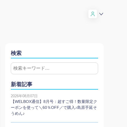
検索
新着記事
2026年08月07日
【WELBOX通信】8月号：超すご得！数量限定ク
ーポンを使って＼60％OFF／で購入♪島原手延そ
うめん♪