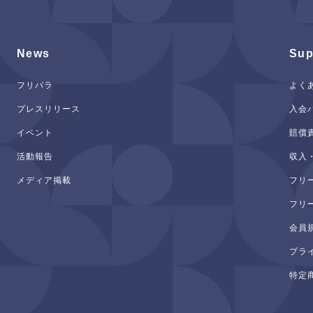
News
Sup
フリパラ
よく
プレスリリース
入会
イベント
賠償
活動報告
収入
メディア掲載
フリ
フリ
会員
プラ
特定