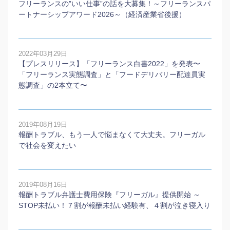
フリーランスの”いい仕事”の話を大募集！～フリーランスパ
ートナーシップアワード2026～（経済産業省後援）
2022年03月29日
【プレスリリース】「フリーランス白書2022」を発表〜
「フリーランス実態調査」と「フードデリバリー配達員実
態調査」の2本⽴て〜
2019年08月19日
報酬トラブル、もう一人で悩まなくて大丈夫。フリーガル
で社会を変えたい
2019年08月16日
報酬トラブル弁護士費用保険『フリーガル』提供開始 ～
STOP未払い！７割が報酬未払い経験有、４割が泣き寝入り