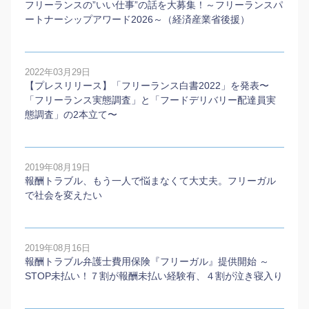
フリーランスの”いい仕事”の話を大募集！～フリーランスパ
ートナーシップアワード2026～（経済産業省後援）
2022年03月29日
【プレスリリース】「フリーランス白書2022」を発表〜
「フリーランス実態調査」と「フードデリバリー配達員実
態調査」の2本⽴て〜
2019年08月19日
報酬トラブル、もう一人で悩まなくて大丈夫。フリーガル
で社会を変えたい
2019年08月16日
報酬トラブル弁護士費用保険『フリーガル』提供開始 ～
STOP未払い！７割が報酬未払い経験有、４割が泣き寝入り