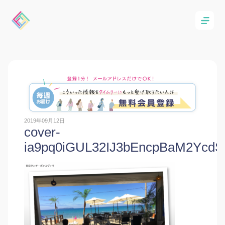
2019年09月12日
cover-
ia9pq0iGUL32IJ3bEncpBaM2YcdS6