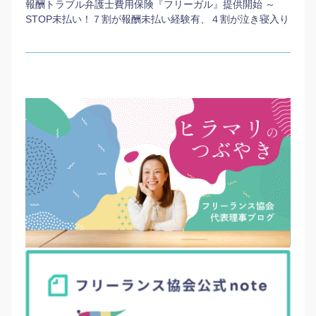
報酬トラブル弁護士費用保険『フリーガル』提供開始 ～
STOP未払い！７割が報酬未払い経験有、４割が泣き寝入り