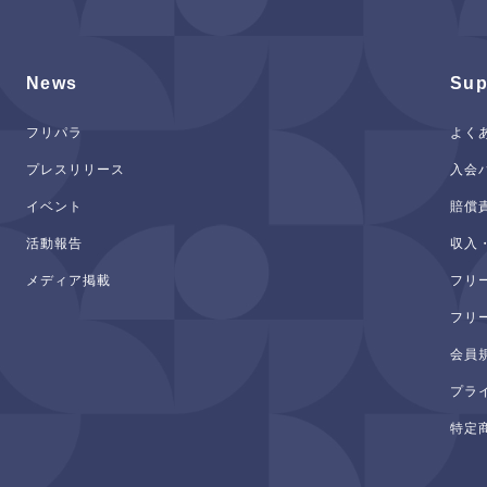
News
Sup
フリパラ
よく
プレスリリース
入会
イベント
賠償
活動報告
収入
メディア掲載
フリ
フリ
会員
プラ
特定