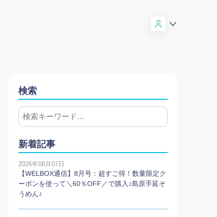
検索
新着記事
2026年08月07日
【WELBOX通信】8月号：超すご得！数量限定ク
ーポンを使って＼60％OFF／で購入♪島原手延そ
うめん♪