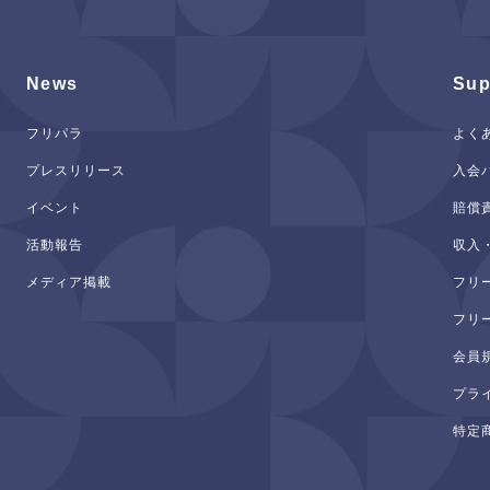
News
Sup
フリパラ
よく
プレスリリース
入会
イベント
賠償
活動報告
収入
メディア掲載
フリ
フリ
会員
プラ
特定