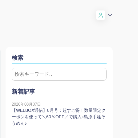
検索
新着記事
2026年08月07日
【WELBOX通信】8月号：超すご得！数量限定ク
ーポンを使って＼60％OFF／で購入♪島原手延そ
うめん♪