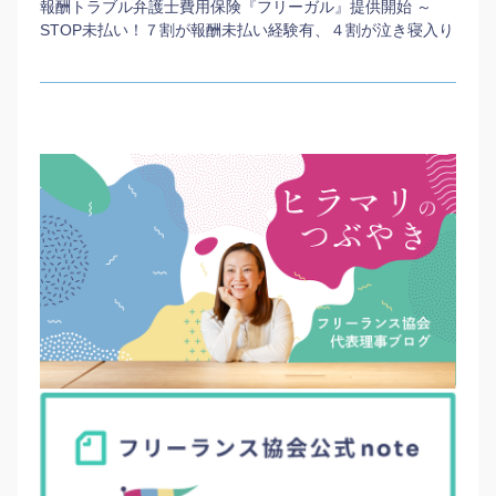
報酬トラブル弁護士費用保険『フリーガル』提供開始 ～
STOP未払い！７割が報酬未払い経験有、４割が泣き寝入り