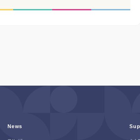
News
Sup