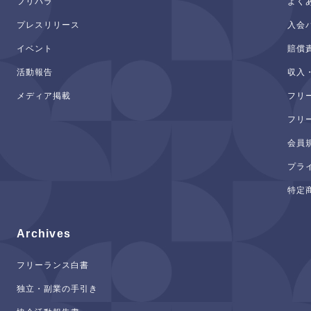
フリパラ
よく
プレスリリース
入会
イベント
賠償
活動報告
収入
メディア掲載
フリ
フリ
会員
プラ
特定
Archives
フリーランス白書
独立・副業の手引き