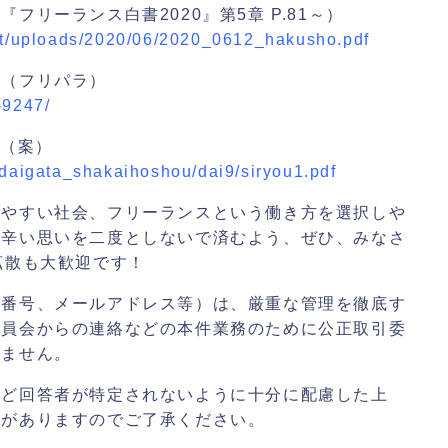
リーランス白書2020』第5章 P.81～）
tent/uploads/2020/06/2020_0612_hakusho.pdf
緯（フリパラ）
-9247/
告（案）
sedaigata_shakaihoshou/dai9/siryou1.pdf
きやすい社会、フリーランスという働き方を選択しや
後辛い思いを二度としないで済むよう、ぜひ、みなさ
拡散も大歓迎です！
話番号、メールアドレス等）は、厳重な管理を徹底す
引員会からの連絡などの本件業務のために公正取引委
しません。
など回答者が特定されないように十分に配慮した上
合がありますのでご了承ください。