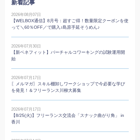
新着記事
2026年08月07日
【WELBOX通信】8月号：超すご得！数量限定クーポンを使
って＼60％OFF／で購入♪島原手延そうめん♪
2026年07月30日
【新ベネフィット】バーチャルコワーキングの試験運用開
始
2026年07月17日
〖メルマガ〗スキル棚卸しワークショップで今必要な学び
を発見！＆フリーランス川柳大募集
2026年07月17日
【8/25(火)】フリーランス交流会「スナック曲がり角」 in
香川