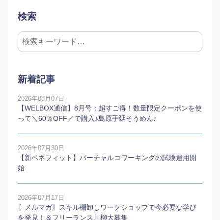
検索
新着記事
2026年08月07日
【WELBOX通信】8月号：超すご得！数量限定クーポンを使
って＼60％OFF／で購入♪島原手延そうめん♪
2026年07月30日
【新ベネフィット】バーチャルコワーキングの試験運用開
始
2026年07月17日
〖メルマガ〗スキル棚卸しワークショップで今必要な学び
を発見！＆フリーランス川柳大募集