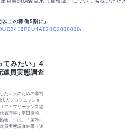
ー配達員実態調査結果（速報版）について掲載いただき
間以上の稼働5割に』
XZQOUC2416P0U4A820C2000000/