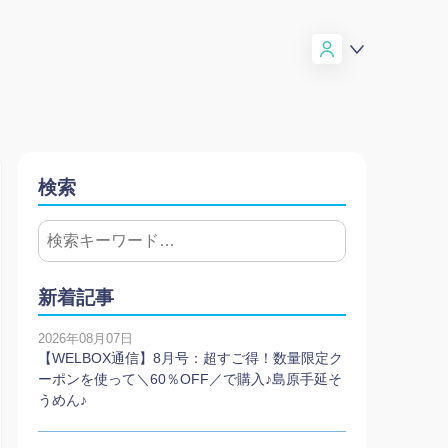
検索
新着記事
2026年08月07日
【WELBOX通信】8月号：超すご得！数量限定ク
ーポンを使って＼60％OFF／で購入♪島原手延そ
うめん♪