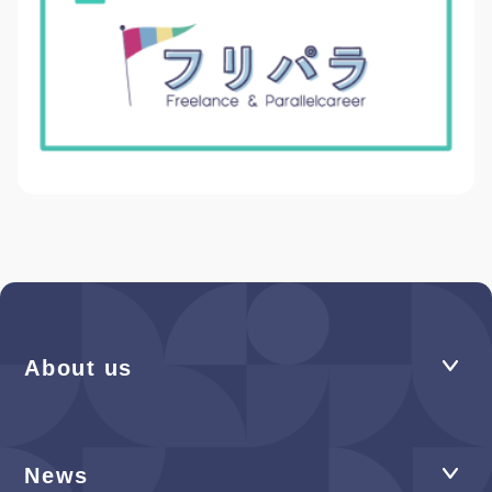
About us
News