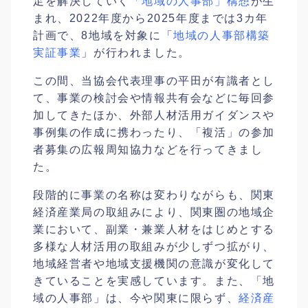
足を解決していく
「地域の人事部」構想
が生
まれ、2022年度から2025年度までは3カ年
計画で、8地域を対象に「
地域の人事部構築
実証事業
」が行われました。
この間、当協会代表理事の平田が有識者とし
て、事業の検討会や情報共有会などに毎回参
加してきたほか、外部人材活用ガイダンスや
事例集の作成に携わったり、「複活」の参加
者募集の広報周知協力などを行ってきまし
た。
段階的に事業の名称は変わりながらも、関東
経済産業局の取組みにより、関東圏の地域企
業において、副業・兼業人材をはじめとする
多様な人材活用の取組みが少しずつ拡がり、
地域経営者や地域支援機関の意識が変化して
きていることを実感しています。また、「地
域の人事部」は、今や関東に限らず、
経済産