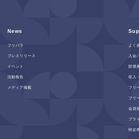
News
Sup
フリパラ
よく
プレスリリース
入会
イベント
賠償
活動報告
収入
メディア掲載
フリ
フリ
会員
プラ
特定