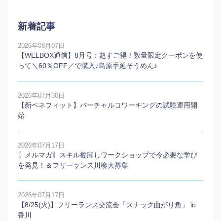
新着記事
2026年08月07日
【WELBOX通信】8月号：超すご得！数量限定クーポンを使
って＼60％OFF／で購入♪島原手延そうめん♪
2026年07月30日
【新ベネフィット】バーチャルコワーキングの試験運用開
始
2026年07月17日
〖メルマガ〗スキル棚卸しワークショップで今必要な学び
を発見！＆フリーランス川柳大募集
2026年07月17日
【8/25(火)】フリーランス交流会「スナック曲がり角」 in
香川