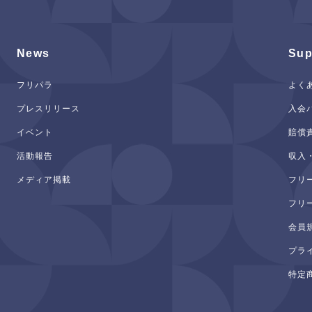
News
Sup
フリパラ
よく
プレスリリース
入会
イベント
賠償
活動報告
収入
メディア掲載
フリ
フリ
会員
プラ
特定