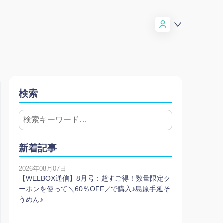
検索
新着記事
2026年08月07日
【WELBOX通信】8月号：超すご得！数量限定ク
ーポンを使って＼60％OFF／で購入♪島原手延そ
うめん♪