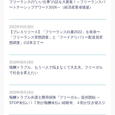
フリーランスの”いい仕事”の話を大募集！～フリーランスパ
ートナーシップアワード2026～（経済産業省後援）
2022年03月29日
【プレスリリース】「フリーランス白書2022」を発表〜
「フリーランス実態調査」と「フードデリバリー配達員実
態調査」の2本⽴て〜
2019年08月19日
報酬トラブル、もう一人で悩まなくて大丈夫。フリーガル
で社会を変えたい
2019年08月16日
報酬トラブル弁護士費用保険『フリーガル』提供開始 ～
STOP未払い！７割が報酬未払い経験有、４割が泣き寝入り