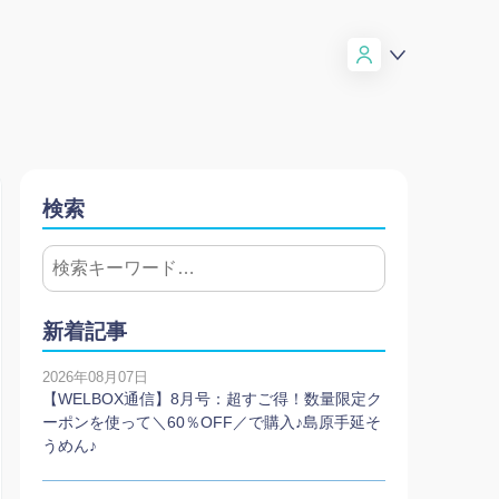
検索
新着記事
2026年08月07日
【WELBOX通信】8月号：超すご得！数量限定ク
ーポンを使って＼60％OFF／で購入♪島原手延そ
うめん♪