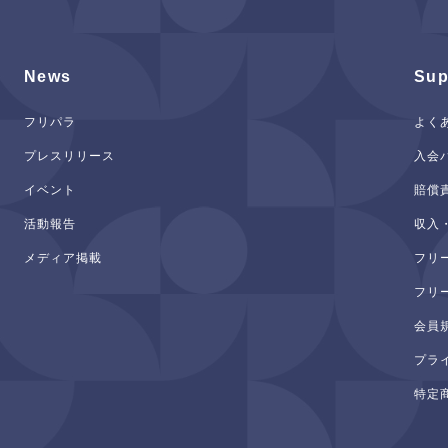
News
Sup
フリパラ
よく
プレスリリース
入会
イベント
賠償
活動報告
収入
メディア掲載
フリ
フリ
会員
プラ
特定