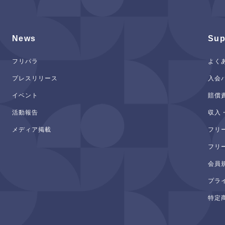
News
Sup
フリパラ
よく
プレスリリース
入会
イベント
賠償
活動報告
収入
メディア掲載
フリ
フリ
会員
プラ
特定