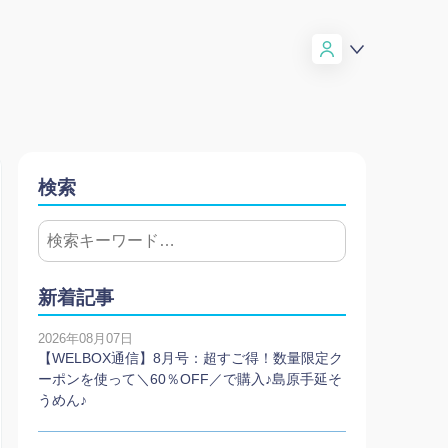
検索
新着記事
2026年08月07日
【WELBOX通信】8月号：超すご得！数量限定ク
ーポンを使って＼60％OFF／で購入♪島原手延そ
うめん♪