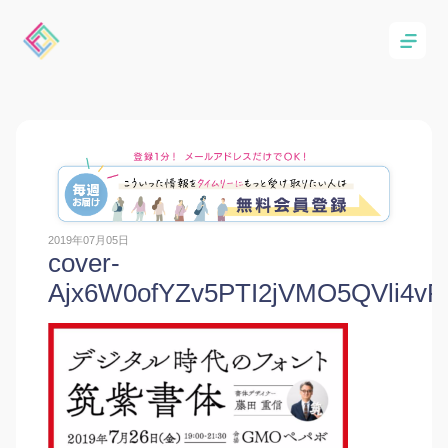
2019年07月05日
cover-
Ajx6W0ofYZv5PTI2jVMO5QVli4vR