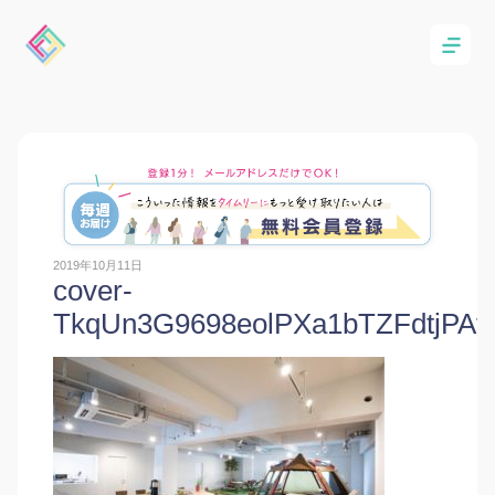
2019年10月11日
cover-
TkqUn3G9698eolPXa1bTZFdtjPAf