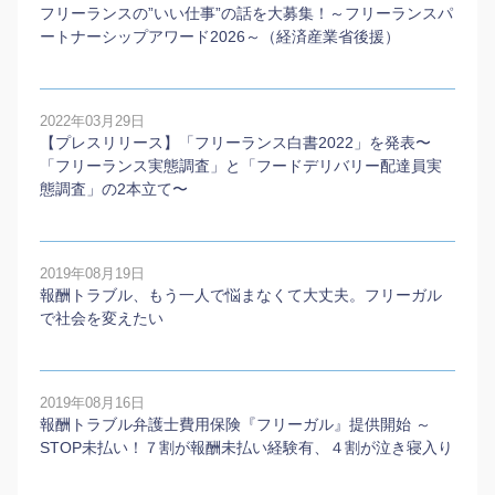
フリーランスの”いい仕事”の話を大募集！～フリーランスパ
ートナーシップアワード2026～（経済産業省後援）
2022年03月29日
【プレスリリース】「フリーランス白書2022」を発表〜
「フリーランス実態調査」と「フードデリバリー配達員実
態調査」の2本⽴て〜
2019年08月19日
報酬トラブル、もう一人で悩まなくて大丈夫。フリーガル
で社会を変えたい
2019年08月16日
報酬トラブル弁護士費用保険『フリーガル』提供開始 ～
STOP未払い！７割が報酬未払い経験有、４割が泣き寝入り