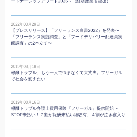
ートナーシップアワード2026～（経済産業省後援）
2022年03月29日
【プレスリリース】「フリーランス白書2022」を発表〜
「フリーランス実態調査」と「フードデリバリー配達員実
態調査」の2本⽴て〜
2019年08月19日
報酬トラブル、もう一人で悩まなくて大丈夫。フリーガル
で社会を変えたい
2019年08月16日
報酬トラブル弁護士費用保険『フリーガル』提供開始 ～
STOP未払い！７割が報酬未払い経験有、４割が泣き寝入り