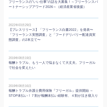
フリーランスの”いい仕事”の話を大募集！～フリーランスパ
ートナーシップアワード2026～（経済産業省後援）
2022年03月29日
【プレスリリース】「フリーランス白書2022」を発表〜
「フリーランス実態調査」と「フードデリバリー配達員実
態調査」の2本⽴て〜
2019年08月19日
報酬トラブル、もう一人で悩まなくて大丈夫。フリーガル
で社会を変えたい
2019年08月16日
報酬トラブル弁護士費用保険『フリーガル』提供開始 ～
STOP未払い！７割が報酬未払い経験有、４割が泣き寝入り