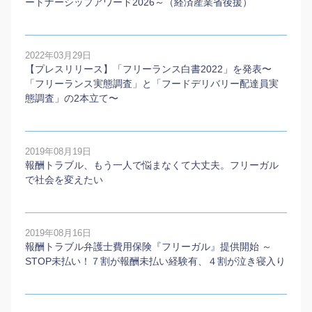
ートナーシップアワード2026～（経済産業省後援）
2022年03月29日
【プレスリリース】「フリーランス白書2022」を発表〜
「フリーランス実態調査」と「フードデリバリー配達員実
態調査」の2本⽴て〜
2019年08月19日
報酬トラブル、もう一人で悩まなくて大丈夫。フリーガル
で社会を変えたい
2019年08月16日
報酬トラブル弁護士費用保険『フリーガル』提供開始 ～
STOP未払い！７割が報酬未払い経験有、４割が泣き寝入り