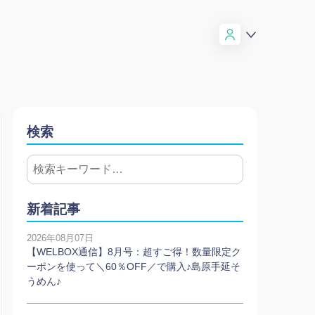
検索
新着記事
2026年08月07日
【WELBOX通信】8月号：超すご得！数量限定ク
ーポンを使って＼60％OFF／で購入♪島原手延そ
うめん♪