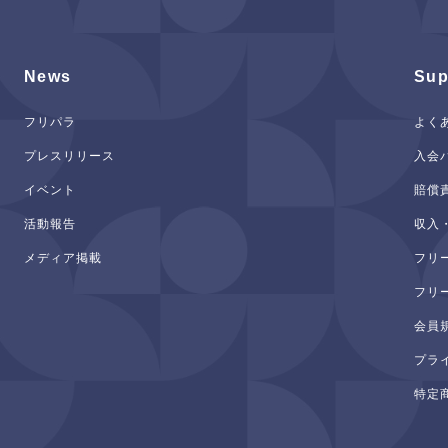
News
Sup
フリパラ
よく
プレスリリース
入会
イベント
賠償
活動報告
収入
メディア掲載
フリ
フリ
会員
プラ
特定