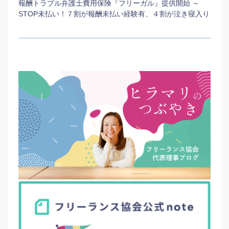
報酬トラブル弁護士費用保険『フリーガル』提供開始 ～
STOP未払い！７割が報酬未払い経験有、４割が泣き寝入り