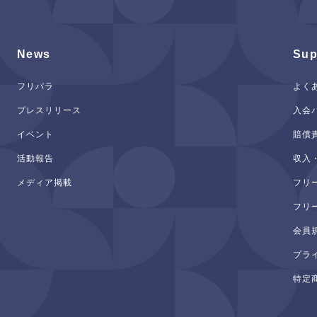
News
Sup
フリパラ
よく
プレスリリース
入会
イベント
賠償
活動報告
収入
メディア掲載
フリ
フリ
会員
プラ
特定