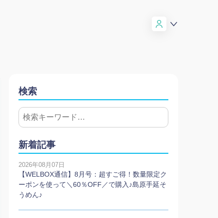
検索
新着記事
2026年08月07日
【WELBOX通信】8月号：超すご得！数量限定ク
ーポンを使って＼60％OFF／で購入♪島原手延そ
うめん♪