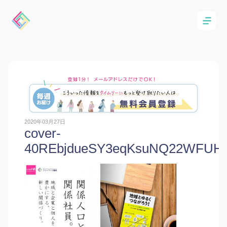
2020年03月27日
cover-
40REbjdueSY3eqKsuNQ22WFUH