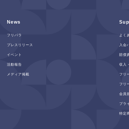
News
Sup
フリパラ
よく
プレスリリース
入会
イベント
賠償
活動報告
収入
メディア掲載
フリ
フリ
会員
プラ
特定