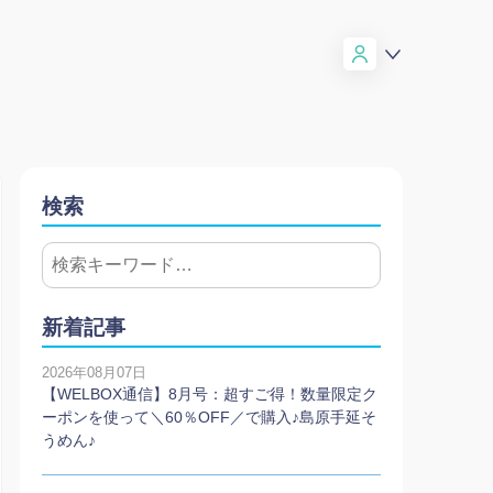
検索
新着記事
2026年08月07日
【WELBOX通信】8月号：超すご得！数量限定ク
ーポンを使って＼60％OFF／で購入♪島原手延そ
うめん♪