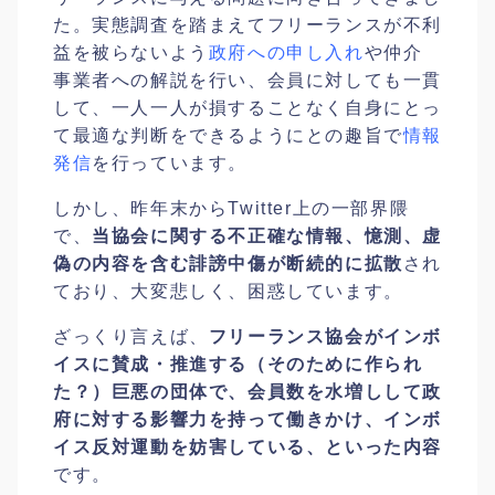
た。実態調査を踏まえてフリーランスが不利
益を被らないよう
政府への申し入れ
や仲介
事業者への解説を行い、会員に対しても一貫
して、一人一人が損することなく自身にとっ
て最適な判断をできるようにとの趣旨で
情報
発信
を行っています。
しかし、昨年末からTwitter上の一部界隈
で、
当協会に関する不正確な情報、憶測、虚
偽の内容を含む誹謗中傷が断続的に拡散
され
ており、大変悲しく、困惑しています。
ざっくり言えば、
フリーランス協会がインボ
イスに賛成・推進する（そのために作られ
た？）巨悪の団体で、会員数を水増しして政
府に対する影響力を持って働きかけ、インボ
イス反対運動を妨害している、といった内容
です。