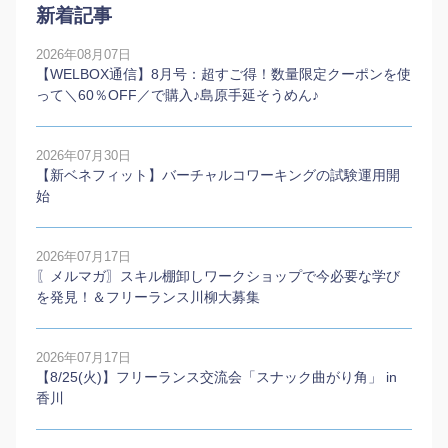
新着記事
2026年08月07日
【WELBOX通信】8月号：超すご得！数量限定クーポンを使
って＼60％OFF／で購入♪島原手延そうめん♪
2026年07月30日
【新ベネフィット】バーチャルコワーキングの試験運用開
始
2026年07月17日
〖メルマガ〗スキル棚卸しワークショップで今必要な学び
を発見！＆フリーランス川柳大募集
2026年07月17日
【8/25(火)】フリーランス交流会「スナック曲がり角」 in
香川