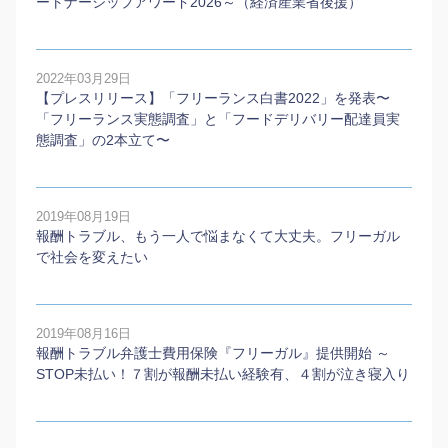
ートナーシップアワード2026～（経済産業省後援）
2022年03月29日
【プレスリリース】「フリーランス白書2022」を発表〜
「フリーランス実態調査」と「フードデリバリー配達員実
態調査」の2本⽴て〜
2019年08月19日
報酬トラブル、もう一人で悩まなくて大丈夫。フリーガル
で社会を変えたい
2019年08月16日
報酬トラブル弁護士費用保険『フリーガル』提供開始 ～
STOP未払い！７割が報酬未払い経験有、４割が泣き寝入り