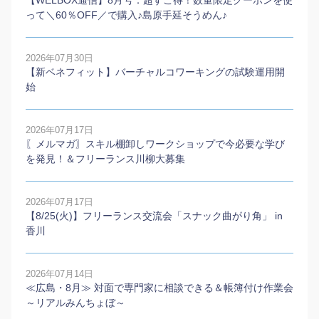
って＼60％OFF／で購入♪島原手延そうめん♪
2026年07月30日
【新ベネフィット】バーチャルコワーキングの試験運用開
始
2026年07月17日
〖メルマガ〗スキル棚卸しワークショップで今必要な学び
を発見！＆フリーランス川柳大募集
2026年07月17日
【8/25(火)】フリーランス交流会「スナック曲がり角」 in
香川
2026年07月14日
≪広島・8月≫ 対面で専門家に相談できる＆帳簿付け作業会
～リアルみんちょぼ～