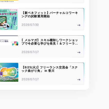
【新ベネフィット】バーチャルコワーキ
ングの試験運用開始
2026/07/30
〖メルマガ〗スキル棚卸しワークショッ
プで今必要な学びを発見！＆フリーラン
ス川柳大募集
2026/07/17
【8/25(火)】フリーランス交流会「スナ
ック曲がり角」 in 香川
2026/07/17