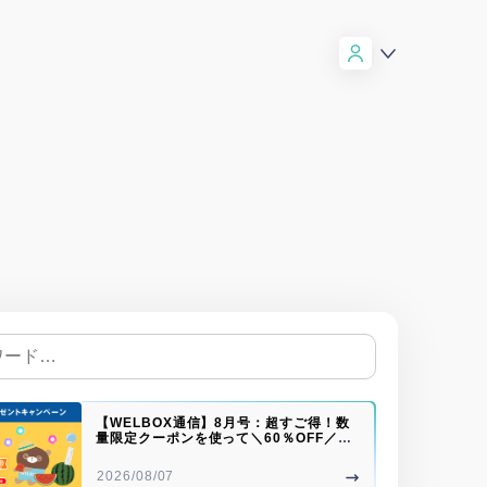
【WELBOX通信】8月号：超すご得！数
量限定クーポンを使って＼60％OFF／で
購入♪島原手延そうめん♪
2026/08/07