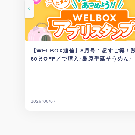
【WELBOX通信】8月号：超すご得
60％OFF／で購入♪島原手延そうめん♪
2026/08/07