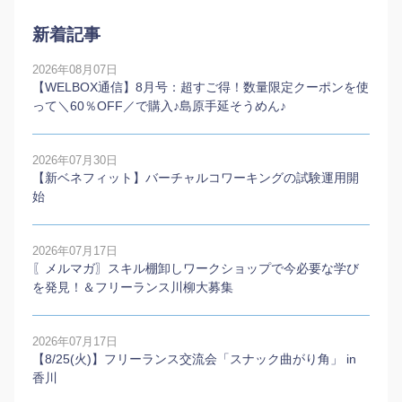
新着記事
2026年08月07日
【WELBOX通信】8月号：超すご得！数量限定クーポンを使
って＼60％OFF／で購入♪島原手延そうめん♪
2026年07月30日
【新ベネフィット】バーチャルコワーキングの試験運用開
始
2026年07月17日
〖メルマガ〗スキル棚卸しワークショップで今必要な学び
を発見！＆フリーランス川柳大募集
2026年07月17日
【8/25(火)】フリーランス交流会「スナック曲がり角」 in
香川