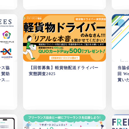
ンス協
【回答募集】軽貨物配送ドライバー
当協会
と賛助
実態調査2025
回 W
ース追
賞い