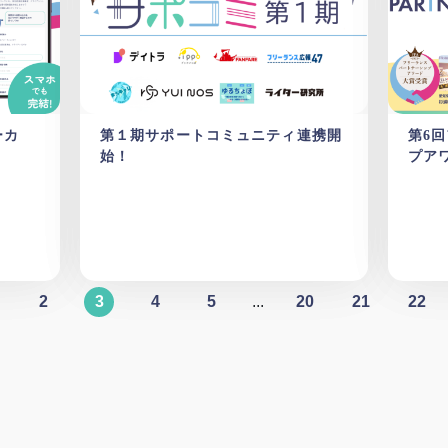
ーカ
第１期サポートコミュニティ連携開
第6
始！
プア
2
3
4
5
...
20
21
22