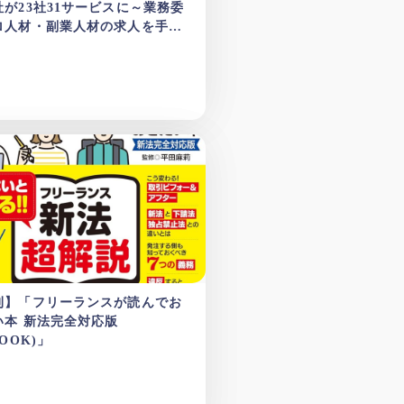
社が23社31サービスに～業務委
ロ人材・副業人材の求人を手厚
ポート～
刊】「フリーランスが読んでお
い本 新法完全対応版
MOOK)」