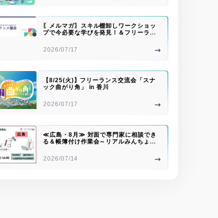
〖メルマガ〗スキル棚卸しワークショッ
プで今必要な学びを発見！＆フリーラン
ス川柳大募集
2026/07/17
【8/25(火)】フリーランス交流会「スナ
ック曲がり角」 in 香川
2026/07/17
≪広島・8月≫ 対面で専門家に相談でき
る＆帳簿付け作業会～リアルみんちょぼ
～
2026/07/14